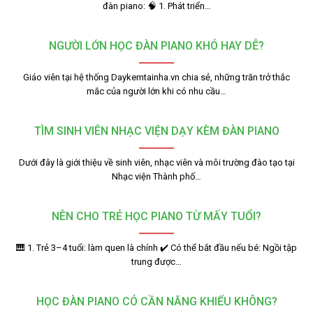
đàn piano: 🧠 1. Phát triển…
NGƯỜI LỚN HỌC ĐÀN PIANO KHÓ HAY DỄ?
Giáo viên tại hệ thống Daykemtainha.vn chia sẻ, những trăn trở thắc
mắc của người lớn khi có nhu cầu…
TÌM SINH VIÊN NHẠC VIỆN DẠY KÈM ĐÀN PIANO
Dưới đây là giới thiệu về sinh viên, nhạc viên và môi trường đào tạo tại
Nhạc viện Thành phố…
NÊN CHO TRẺ HỌC PIANO TỪ MẤY TUỔI?
🎹 1. Trẻ 3–4 tuổi: làm quen là chính ✔️ Có thể bắt đầu nếu bé: Ngồi tập
trung được…
HỌC ĐÀN PIANO CÓ CẦN NĂNG KHIẾU KHÔNG?