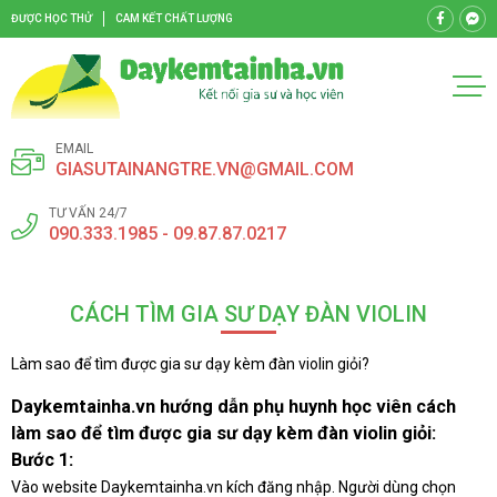
ĐƯỢC HỌC THỬ
CAM KẾT CHẤT LƯỢNG
EMAIL
GIASUTAINANGTRE.VN@GMAIL.COM
TƯ VẤN 24/7
090.333.1985 - 09.87.87.0217
CÁCH TÌM GIA SƯ DẠY ĐÀN VIOLIN
Làm sao để tìm được gia sư dạy kèm đàn violin giỏi?
Daykemtainha.vn hướng dẫn phụ huynh học viên cách
làm sao để tìm được gia sư dạy kèm đàn violin giỏi:
Bước 1:
Vào website Daykemtainha.vn kích đăng nhập. Người dùng chọn