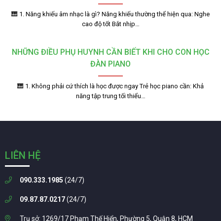
🎹 1. Năng khiếu âm nhạc là gì? Năng khiếu thường thể hiện qua: Nghe
cao độ tốt Bắt nhịp…
NHỮNG ĐIỀU PHỤ HUYNH CẦN BIẾT KHI CHO CON HỌC
ĐÀN PIANO
🎹 1. Không phải cứ thích là học được ngay Trẻ học piano cần: Khả
năng tập trung tối thiểu…
LIÊN HỆ
090.333.1985
(24/7)
09.87.87.0217
(24/7)
Trụ sở: 1269/17 Phạm Thế Hiển, Phường 5, Quận 8, HCM