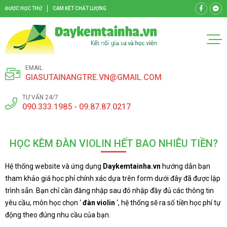
ĐƯỢC HỌC THỬ
CAM KẾT CHẤT LƯỢNG
EMAIL
GIASUTAINANGTRE.VN@GMAIL.COM
TƯ VẤN 24/7
090.333.1985 - 09.87.87.0217
HỌC KÈM ĐÀN VIOLIN HẾT BAO NHIÊU TIỀN?
Hệ thống website và ứng dụng
Daykemtainha.vn
hướng dẫn bạn
tham khảo giá học phí chính xác dựa trên form dưới đây đã được lập
trình sẵn. Bạn chỉ cần đăng nhập sau đó nhập đầy đủ các thông tin
yêu cầu, môn học chọn ‘
đàn violin
‘, hệ thống sẽ ra số tiền học phí tự
động theo đúng nhu cầu của bạn.