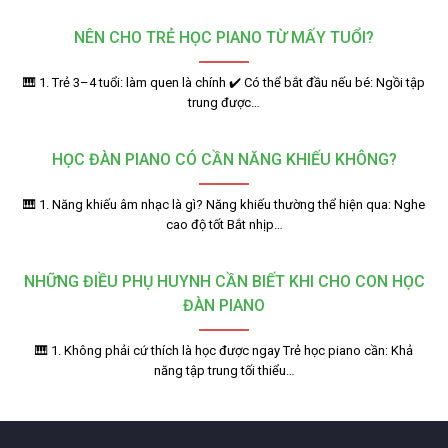
NÊN CHO TRẺ HỌC PIANO TỪ MẤY TUỔI?
🎹 1. Trẻ 3–4 tuổi: làm quen là chính ✔️ Có thể bắt đầu nếu bé: Ngồi tập
trung được…
HỌC ĐÀN PIANO CÓ CẦN NĂNG KHIẾU KHÔNG?
🎹 1. Năng khiếu âm nhạc là gì? Năng khiếu thường thể hiện qua: Nghe
cao độ tốt Bắt nhịp…
NHỮNG ĐIỀU PHỤ HUYNH CẦN BIẾT KHI CHO CON HỌC
ĐÀN PIANO
🎹 1. Không phải cứ thích là học được ngay Trẻ học piano cần: Khả
năng tập trung tối thiểu…