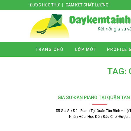
ĐƯỢC HỌC THỬ
CAM KẾT CHẤT LƯỢNG
TRANG CHỦ
LỚP MỚI
PROFILE 
TAG: 
GIA SƯ ĐÀN PIANO TẠI QUẬN TÂN
🎹 Gia Sư Đàn Piano Tại Quận Tân Bình – Lộ 
Nhân Hóa, Học Đến Đâu Chơi Được…