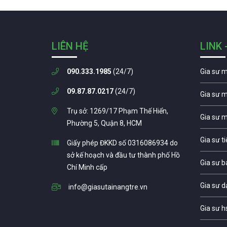
LIÊN HỆ
LINK 
090.333.1985
(24/7)
Gia sư 
09.87.87.0217
(24/7)
Gia sư 
Trụ sở: 1269/17 Phạm Thế Hiển,
Gia sư 
Phường 5, Quận 8, HCM
Gia sư t
Giấy phép ĐKKD số 0316086934 do
sở kế hoạch và đầu tư thành phố Hồ
Gia sư b
Chí Minh cấp
Gia sư d
info@giasutainangtre.vn
Gia sư h