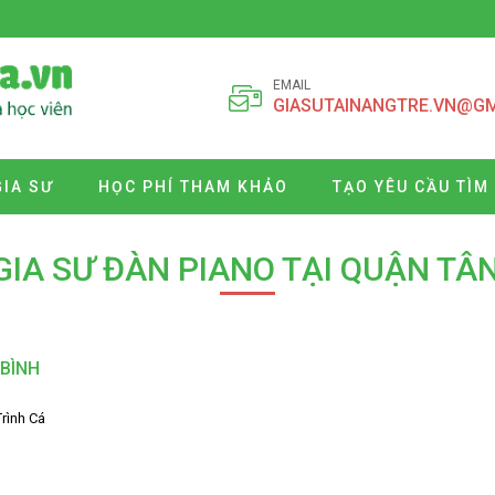
EMAIL
GIASUTAINANGTRE.VN@G
GIA SƯ
HỌC PHÍ THAM KHẢO
TẠO YÊU CẦU TÌM
GIA SƯ ĐÀN PIANO TẠI QUẬN TÂ
 BÌNH
Trình Cá