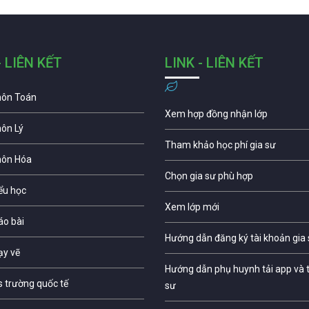
- LIÊN KẾT
LINK - LIÊN KẾT
môn Toán
Xem hợp đồng nhận lớp
môn Lý
Tham khảo học phí gia sư
môn Hóa
Chọn gia sư phù hợp
iểu học
Xem lớp mới
áo bài
Hướng dẫn đăng ký tài khoản gia
ạy vẽ
Hướng dẫn phụ huynh tải app và t
s trường quốc tế
sư