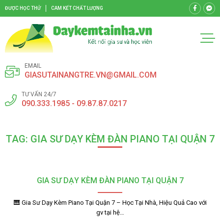
ĐƯỢC HỌC THỬ
CAM KẾT CHẤT LƯỢNG
EMAIL
GIASUTAINANGTRE.VN@GMAIL.COM
TƯ VẤN 24/7
090.333.1985 - 09.87.87.0217
TAG: GIA SƯ DẠY KÈM ĐÀN PIANO TẠI QUẬN 7
GIA SƯ DẠY KÈM ĐÀN PIANO TẠI QUẬN 7
🎹 Gia Sư Dạy Kèm Piano Tại Quận 7 – Học Tại Nhà, Hiệu Quả Cao với
gv tại hệ…