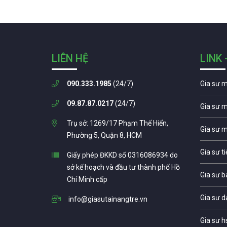
LIÊN HỆ
LINK 
090.333.1985
(24/7)
Gia sư 
09.87.87.0217
(24/7)
Gia sư 
Trụ sở: 1269/17 Phạm Thế Hiển,
Gia sư 
Phường 5, Quận 8, HCM
Gia sư t
Giấy phép ĐKKD số 0316086934 do
sở kế hoạch và đầu tư thành phố Hồ
Gia sư b
Chí Minh cấp
Gia sư d
info@giasutainangtre.vn
Gia sư h