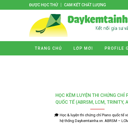
ĐƯỢC HỌC THỬ
CAM KẾT CHẤT LƯỢNG
TRANG CHỦ
LỚP MỚI
PROFILE 
HỌC KÈM LUYỆN THI CHỨNG CHỈ 
QUỐC TẾ (ABRSM, LCM, TRINITY, 
🎓 Học & luyện thi chứng chỉ Piano quốc tế vớ
hệ thống Daykemtainha.vn. ABRSM – LC