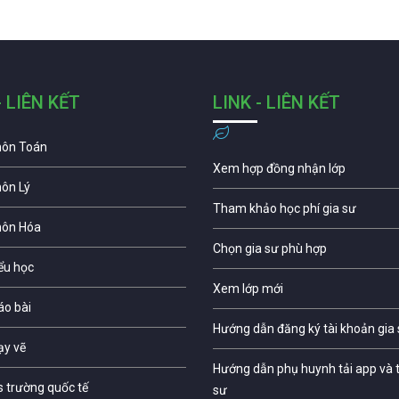
- LIÊN KẾT
LINK - LIÊN KẾT
môn Toán
Xem hợp đồng nhận lớp
môn Lý
Tham khảo học phí gia sư
môn Hóa
Chọn gia sư phù hợp
iểu học
Xem lớp mới
áo bài
Hướng dẫn đăng ký tài khoản gia
ạy vẽ
Hướng dẫn phụ huynh tải app và t
s trường quốc tế
sư