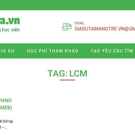
EMAIL
GIASUTAINANGTRE.VN@G
GIA SƯ
HỌC PHÍ THAM KHẢO
TẠO YÊU CẦU TÌM
TAG: LCM
PIANO
AMEB)
i GV tại
M –…