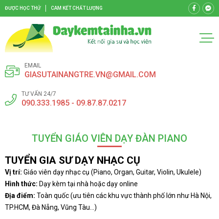
ĐƯỢC HỌC THỬ
CAM KẾT CHẤT LƯỢNG
EMAIL
GIASUTAINANGTRE.VN@GMAIL.COM
TƯ VẤN 24/7
090.333.1985 - 09.87.87.0217
TUYỂN GIÁO VIÊN DẠY ĐÀN PIANO
TUYỂN GIA SƯ DẠY NHẠC CỤ
Vị trí:
Giáo viên dạy nhạc cụ (Piano, Organ, Guitar, Violin, Ukulele)
Hình thức:
Dạy kèm tại nhà hoặc dạy online
Địa điểm:
Toàn quốc (ưu tiên các khu vực thành phố lớn như Hà Nội,
TP.HCM, Đà Nẵng, Vũng Tàu…)