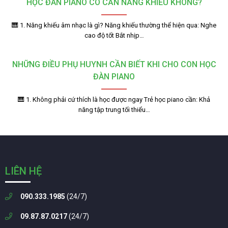
HỌC ĐÀN PIANO CÓ CẦN NĂNG KHIẾU KHÔNG?
🎹 1. Năng khiếu âm nhạc là gì? Năng khiếu thường thể hiện qua: Nghe
cao độ tốt Bắt nhịp…
NHỮNG ĐIỀU PHỤ HUYNH CẦN BIẾT KHI CHO CON HỌC
ĐÀN PIANO
🎹 1. Không phải cứ thích là học được ngay Trẻ học piano cần: Khả
năng tập trung tối thiểu…
LIÊN HỆ
090.333.1985
(24/7)
09.87.87.0217
(24/7)