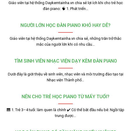
Giáo viên tại hệ thống Daykemtainha.vn chia sẻ lợi ích khi cho trẻ học
đàn piano: 🧠 1. Phát triển…
NGƯỜI LỚN HỌC ĐÀN PIANO KHÓ HAY DỄ?
Giáo viên tại hệ thống Daykemtainha.vn chia sẻ, những trăn trở thắc
mắc của người lớn khi có nhu cầu…
TÌM SINH VIÊN NHẠC VIỆN DẠY KÈM ĐÀN PIANO
Dưới đây là giới thiệu về sinh viên, nhạc viên và môi trường đào tạo tại
Nhạc viện Thành phố…
NÊN CHO TRẺ HỌC PIANO TỪ MẤY TUỔI?
🎹 1. Trẻ 3–4 tuổi: làm quen là chính ✔️ Có thể bắt đầu nếu bé: Ngồi tập
trung được…